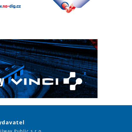
ydavatel
ilway Public s.r.o.