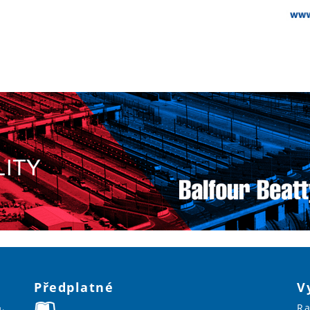
Předplatné
V
Ra