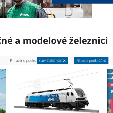
čné a modelové železnici
Filtrováno podle:
štítek
EURO4001
Filtrovat podle štítků