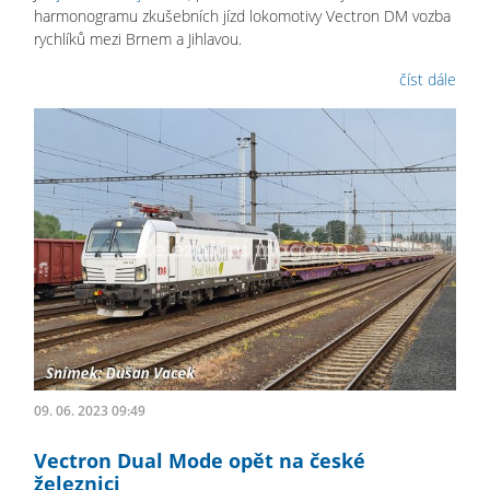
harmonogramu zkušebních jízd lokomotivy Vectron DM vozba
rychlíků mezi Brnem a Jihlavou.
číst dále
09. 06. 2023 09:49
Vectron Dual Mode opět na české
železnici