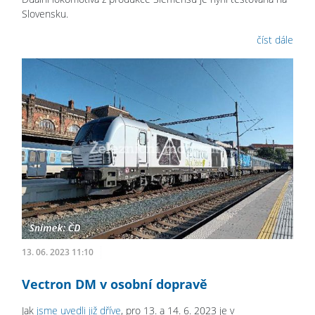
Slovensku.
číst dále
13. 06. 2023 11:10
Vectron DM v osobní dopravě
Jak
jsme uvedli již dříve
, pro 13. a 14. 6. 2023 je v