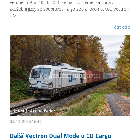
Ve dnech 9. a. 10. 3. 2026 se na jihu Německa konaly
zkušební jízdy se soupravou Talgo 230 a lokomotivou Vectron
DM.
číst dále
04. 11. 2025 16:42
Další Vectron Dual Mode u ČD Cargo