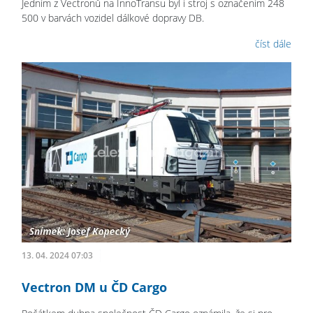
Jedním z Vectronů na InnoTransu byl i stroj s označením 248
500 v barvách vozidel dálkové dopravy DB.
číst dále
13. 04. 2024 07:03
Vectron DM u ČD Cargo