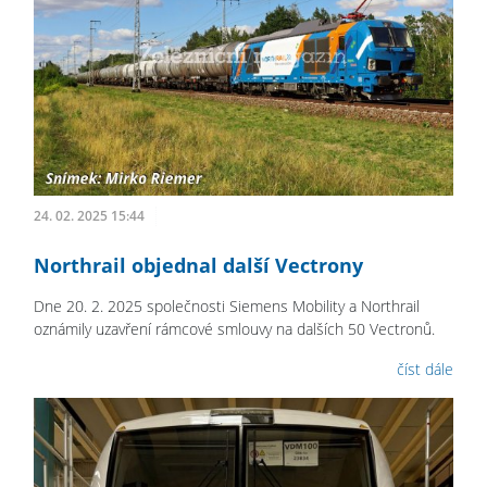
24. 02. 2025 15:44
Northrail objednal další Vectrony
Dne 20. 2. 2025 společnosti Siemens Mobility a Northrail
oznámily uzavření rámcové smlouvy na dalších 50 Vectronů.
číst dále