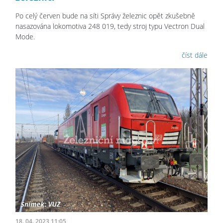
Po celý červen bude na síti Správy železnic opět zkušebně
nasazována lokomotiva 248 019, tedy stroj typu Vectron Dual
Mode.
číst dále
18. 04. 2023 11:05