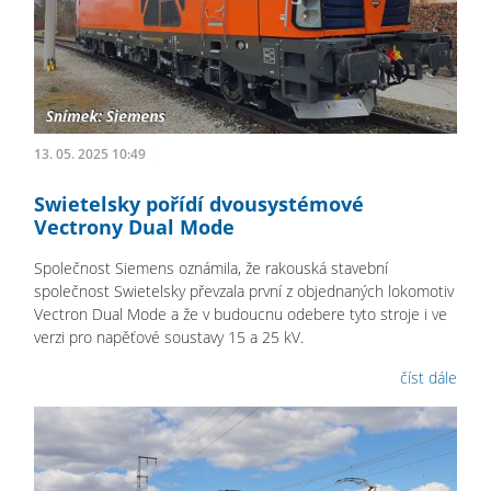
13. 05. 2025 10:49
Swietelsky pořídí dvousystémové
Vectrony Dual Mode
Společnost Siemens oznámila, že rakouská stavební
společnost Swietelsky převzala první z objednaných lokomotiv
Vectron Dual Mode a že v budoucnu odebere tyto stroje i ve
verzi pro napěťové soustavy 15 a 25 kV.
číst dále