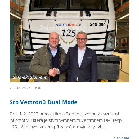
21. 02. 2025 19:30
Sto Vectronů Dual Mode
Dne 4. 2. 2025 předala firma Siemens svému zákazníkovi
lokomotivu, která je stým vyrobeným Vectronem DM, resp.
125. předaným kusem při započtení varianty light.
číst dále