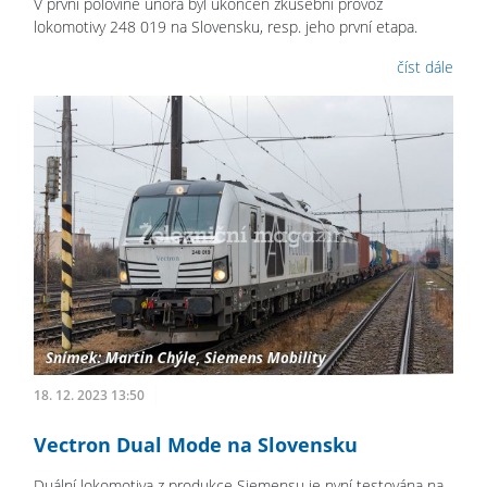
V první polovině února byl ukončen zkušební provoz
lokomotivy 248 019 na Slovensku, resp. jeho první etapa.
číst dále
18. 12. 2023 13:50
Vectron Dual Mode na Slovensku
Duální lokomotiva z produkce Siemensu je nyní testována na