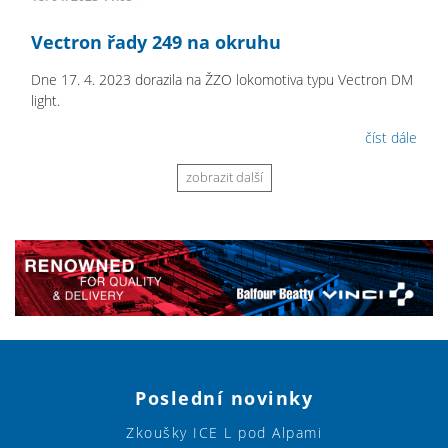
Vectron řady 249 na okruhu
Dne 17. 4. 2023 dorazila na ŽZO lokomotiva typu Vectron DM
light.
číst dále
zobrazit další
Poslední novinky
Zkoušky ICE L pod Alpami