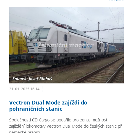
21. 01. 2025 16:14
Vectron Dual Mode zajíždí do
pohraničních stanic
Společnosti ČD Cargo se podařilo projednat možnost
zajíždění lokomotivy Vectron Dual Mode do českých stanic při
německé hranici.