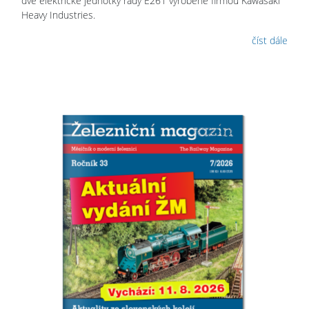
dvě elektrické jednotky řady E261 vyrobené firmou Kawasaki
Heavy Industries.
číst dále