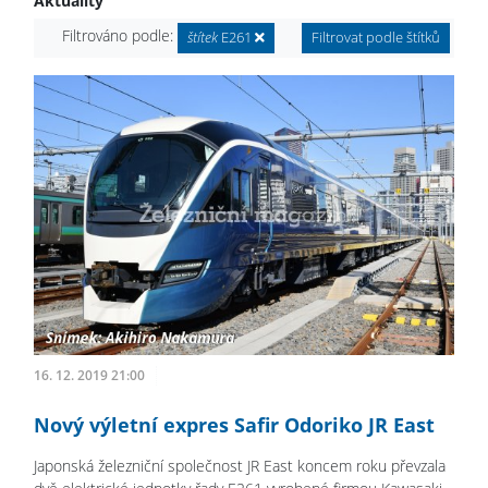
Aktuality
Filtrováno podle:
štítek
E261
Filtrovat podle štítků
16. 12. 2019 21:00
Nový výletní expres Safir Odoriko JR East
Japonská železniční společnost JR East koncem roku převzala