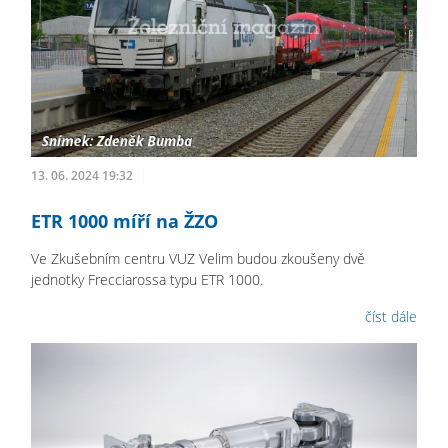
13. 06. 2024 19:32
ETR 1000 míří na ŽZO
Ve Zkušebním centru VUZ Velim budou zkoušeny dvě
jednotky Frecciarossa typu ETR 1000.
číst dále