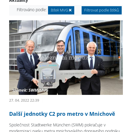
Aktuality
Filtrováno podle:
štítek
MVG
Filtrovat podle štítků
27. 04. 2022 22:39
Další jednotky C2 pro metro v Mnichově
Společnost Stadtwerke München (SWM) pokračuje v
modernizaci parku metra mnichovského dopravního podniku