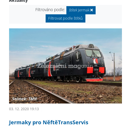
Aktuality
Filtrováno podle:
štítek
Jermak
Filtrovat podle štítků
03. 12. 2020 19:13
Jermaky pro NěftěTransServis