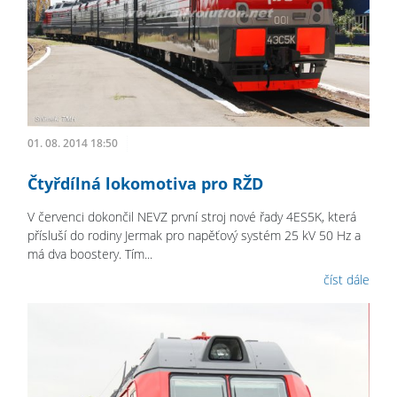
01. 08. 2014 18:50
Čtyřdílná lokomotiva pro RŽD
V červenci dokončil NEVZ první stroj nové řady 4ES5K, která
přísluší do rodiny Jermak pro napěťový systém 25 kV 50 Hz a
má dva boostery. Tím...
číst dále