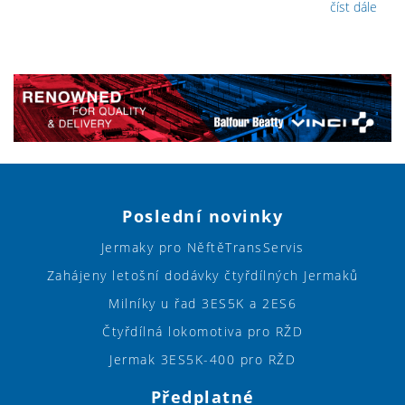
číst dále
Poslední novinky
Jermaky pro NěftěTransServis
Zahájeny letošní dodávky čtyřdílných Jermaků
Milníky u řad 3ES5K a 2ES6
Čtyřdílná lokomotiva pro RŽD
Jermak 3ES5K-400 pro RŽD
Předplatné