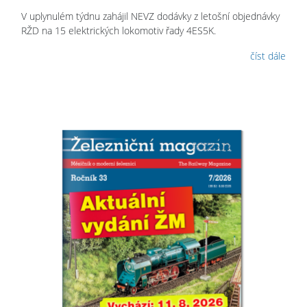
V uplynulém týdnu zahájil NEVZ dodávky z letošní objednávky
RŽD na 15 elektrických lokomotiv řady 4ES5K.
číst dále