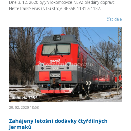
Dne 3. 12. 2020 byly v lokomotivce NEVZ předány dopravci
NěftěTransServis (NTS) stroje 3ES5K-1131 a 1132.
číst dále
29. 02. 2020 18:53
Zahájeny letošní dodávky čtyřdílných
Jermaků