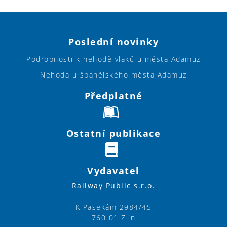
Poslední novinky
Podrobnosti k nehodě vlaků u města Adamuz
Nehoda u španělského města Adamuz
Předplatné
Ostatní publikace
Vydavatel
Railway Public s.r.o.
K Pasekám 2984/45
760 01 Zlín