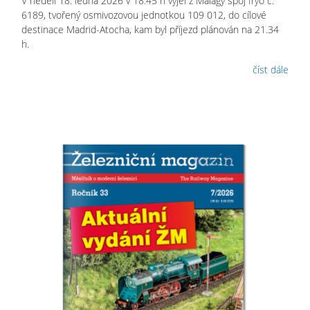
V neděli 18. ledna 2026 v 18.45 h vyjel z Málagy spoj Iryo č.
6189, tvořený osmivozovou jednotkou 109 012, do cílové
destinace Madrid-Atocha, kam byl příjezd plánován na 21.34
h.
číst dále