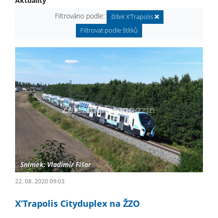
Aktuality
Filtrováno podle:
štítek
X’Trapolis
Filtrovat podle štítků
22. 08. 2020 09:03
X’Trapolis Cityduplex na ŽZO