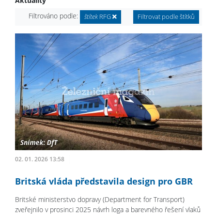
Aktuality
Filtrováno podle:
štítek
RFG
Filtrovat podle štítků
02. 01. 2026 13:58
Britská vláda představila design pro GBR
Britské ministerstvo dopravy (Department for Transport)
zveřejnilo v prosinci 2025 návrh loga a barevného řešení vlaků