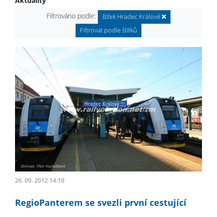
Aktuality
Filtrováno podle:
štítek
Hradec Králové
Filtrovat podle štítků
26. 09. 2012 14:10
RegioPanterem se svezli první cestující