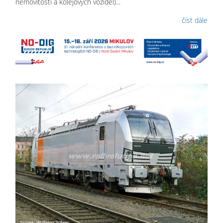
nemovitostí a kolejových vozidel)...
číst dále