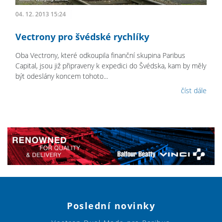
04. 12. 2013 15:24
Vectrony pro švédské rychlíky
Oba Vectrony, které odkoupila finanční skupina Paribus
Capital, jsou již připraveny k expedici do Švédska, kam by měly
být odeslány koncem tohoto...
číst dále
Poslední novinky