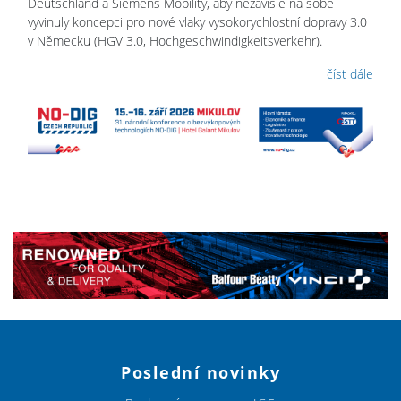
Deutschland a Siemens Mobility, aby nezávisle na sobě
vyvinuly koncepci pro nové vlaky vysokorychlostní dopravy 3.0
v Německu (HGV 3.0, Hochgeschwindigkeitsverkehr).
číst dále
Poslední novinky