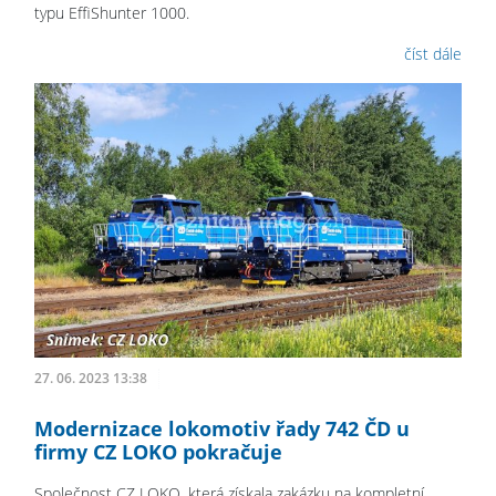
typu EffiShunter 1000.
číst dále
27. 06. 2023 13:38
Modernizace lokomotiv řady 742 ČD u
firmy CZ LOKO pokračuje
Společnost CZ LOKO, která získala zakázku na kompletní