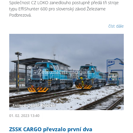
Společnost CZ LOKO zanedlouho postupně předá tři stroje
typu EffiShunter 600 pro slovenský závod Železiarne
Podbrezová.
číst dále
01. 02. 2023 13:40
ZSSK CARGO převzalo první dva