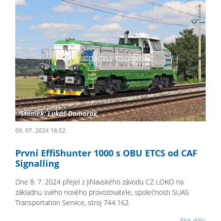
09. 07. 2024 18:52
První EffiShunter 1000 s OBU ETCS od CAF
Signalling
Dne 8. 7. 2024 přejel z jihlavského závodu CZ LOKO na
základnu svého nového provozovatele, společnosti SUAS
Transportation Service, stroj 744.162.
číst dále