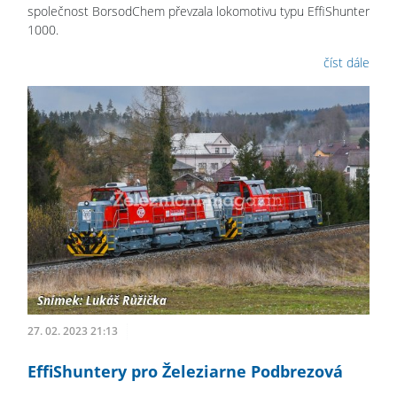
společnost BorsodChem převzala lokomotivu typu EffiShunter
1000.
číst dále
27. 02. 2023 21:13
EffiShuntery pro Železiarne Podbrezová