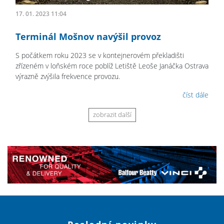
17. 01. 2023 11:04
Terminál Mošnov navýšil provoz
S počátkem roku 2023 se v kontejnerovém překladišti
zřízeném v loňském roce poblíž Letiště Leoše Janáčka Ostrava
výrazně zvýšila frekvence provozu.
číst dále
zobrazit další