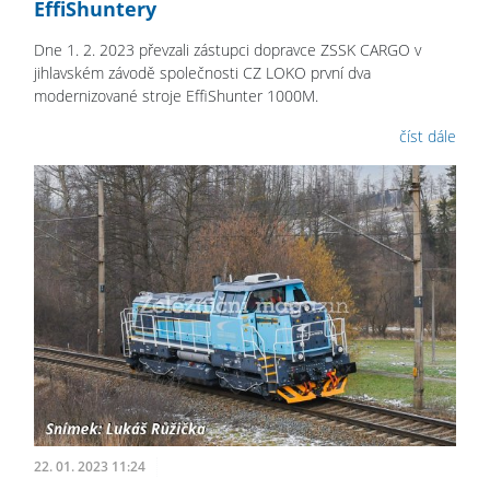
EffiShuntery
Dne 1. 2. 2023 převzali zástupci dopravce ZSSK CARGO v
jihlavském závodě společnosti CZ LOKO první dva
modernizované stroje EffiShunter 1000M.
číst dále
22. 01. 2023 11:24