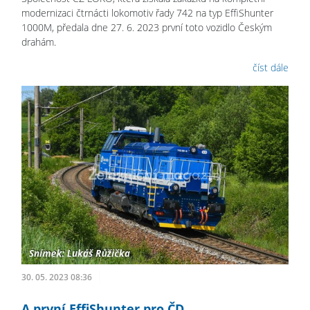
modernizaci čtrnácti lokomotiv řady 742 na typ EffiShunter
1000M, předala dne 27. 6. 2023 první toto vozidlo Českým
drahám.
číst dále
30. 05. 2023 08:36
A první EffiShunter pro ČD