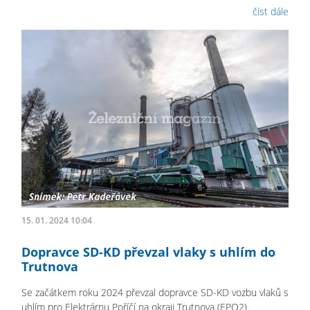
číst dále
15. 01. 2024 10:04
Dopravce SD-KD převzal vlaky s uhlím do
Trutnova
Se začátkem roku 2024 převzal dopravce SD-KD vozbu vlaků s
uhlím pro Elektrárnu Poříčí na okraji Trutnova (EPO2).