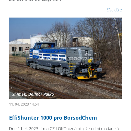
číst dále
11. 04. 2023 14:54
EffiShunter 1000 pro BorsodChem
Dne 11. 4. 2023 firma CZ LOKO oznámila, že od ní maďarská