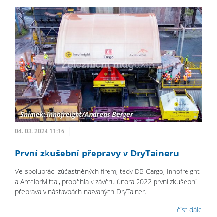
04. 03. 2024 11:16
První zkušební přepravy v DryTaineru
Ve spolupráci zúčastněných firem, tedy DB Cargo, Innofreight
a ArcelorMittal, proběhla v závěru února 2022 první zkušební
přeprava v nástavbách nazvaných DryTainer.
číst dále