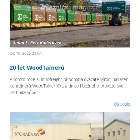
24. 10. 2025 21:04
20 let WoodTainerů
V tomto roce si Innofreight připomíná dvacáté výročí nasazení
kontejnerů WoodTainer XXL a tímto i běžného provozu své
techniky vůbec.
číst dále