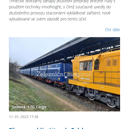
Třinecké železárny zahájily zkušební přepravy železné rudy s
použitím techniky Innofreight, s čímž současně uvedly do
zkušebního provozu stacionární vykládkové zařízení, nově
vybudované ve svém závodě pro tento účel.
číst dále
11. 01. 2023 17:38