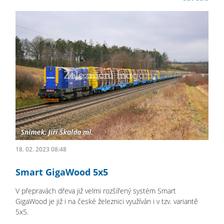
18. 02. 2023 08:48
Smart GigaWood 5x5
V přepravách dřeva již velmi rozšířený systém Smart
GigaWood je již i na české železnici využíván i v tzv. variantě
5x5.