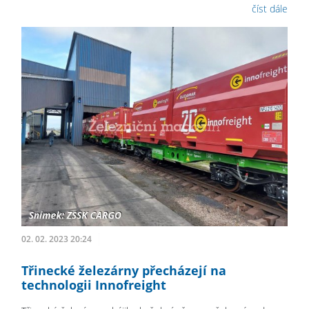
číst dále
02. 02. 2023 20:24
Třinecké železárny přecházejí na
technologii Innofreight