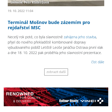
19. 10. 2022 11:04
Terminál Mošnov bude zázemím pro
rejdařství MSC
Necelý rok poté, co byla slavnostně
zahájena jeho stavba
,
přijel do nového překladiště kombinované dopravy
vybudovaného poblíž Letiště Leoše Janáčka Ostrava první vlak
a dne 18. 10. 2022 pak proběhla jeho slavnostní prezentace.
číst dále
zobrazit další