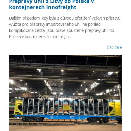
Přepravy uhlí z Litvy do Polska v
kontejnerech Innofreight
Dalším případem, kdy byla z důvodu přetížení velkých přístavů
využita pro přepravy importovaného uhlí na pohled
komplikovaná cesta, jsou právě spuštěné přepravy uhlí do
Polska v kontejnerech Innofreight.
číst dále