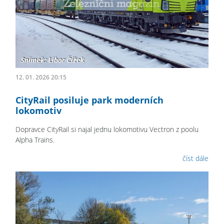
12. 01. 2026 20:15
CityRail posiluje park moderních
lokomotiv
Dopravce CityRail si najal jednu lokomotivu Vectron z poolu
Alpha Trains.
číst dále