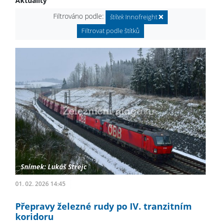
Aktuality
Filtrováno podle:
štítek
Innofreight
Filtrovat podle štítků
01. 02. 2026 14:45
Přepravy železné rudy po IV. tranzitním
koridoru