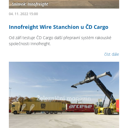
04. 11. 2022 15:00
Innofreight Wire Stanchion u ČD Cargo
Od září testuje ČD Cargo další přepravní systém rakouské
společnosti Innofreight.
číst dále