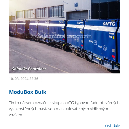
10. 03. 2024 22:36
ModuBox Bulk
Tímto názvem označuje skupina VTG typovou řadu otevřených
vysokostěnných nástaveb manipulovatelných vidlicovým
vozíkem.
číst dále