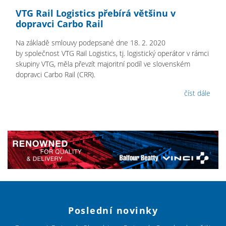
VTG Rail Logistics přebírá většinu v
dopravci Carbo Rail
Na základě smlouvy podepsané dne 18. 2. 2020
by společnost VTG Rail Logistics, tj. logistický operátor v rámci
skupiny VTG, měla převzít majoritní podíl ve slovenském
dopravci Carbo Rail (CRR).
číst dále
Poslední novinky