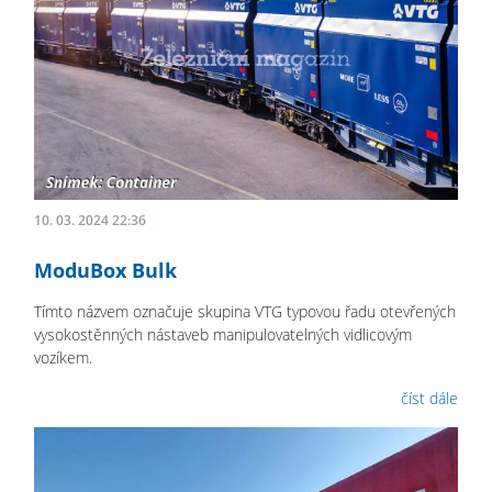
10. 03. 2024 22:36
ModuBox Bulk
Tímto názvem označuje skupina VTG typovou řadu otevřených
vysokostěnných nástaveb manipulovatelných vidlicovým
vozíkem.
číst dále