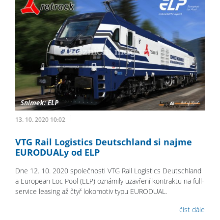
13. 10. 2020 10:02
VTG Rail Logistics Deutschland si najme
EURODUALy od ELP
Dne 12. 10. 2020 společnosti VTG Rail Logistics Deutschland
a European Loc Pool (ELP) oznámily uzavření kontraktu na full-
service leasing až čtyř lokomotiv typu EURODUAL.
číst dále