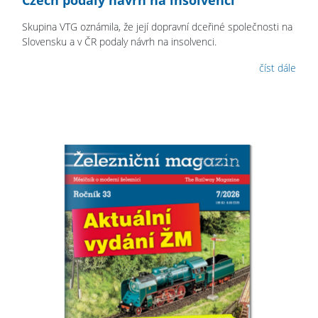
Czech podaly návrh na insolvenci
Skupina VTG oznámila, že její dopravní dceřiné společnosti na
Slovensku a v ČR podaly návrh na insolvenci.
číst dále