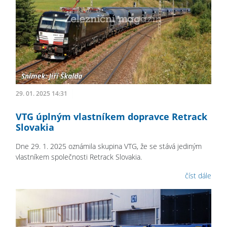
29. 01. 2025 14:31
VTG úplným vlastníkem dopravce Retrack
Slovakia
Dne 29. 1. 2025 oznámila skupina VTG, že se stává jediným
vlastníkem společnosti Retrack Slovakia.
číst dále