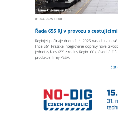
01. 04. 2025 13:00
Řada 655 RJ v provozu s cestujícími
RegioJet počínaje dnem 1. 4. 2025 nasadil na nové
lince S61 Pražské integrované dopravy nové třívoz
jednotky řady 655 z rodiny Regio160 (původně Elf.e
produkce firmy PESA.
číst