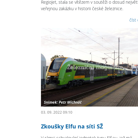
RegioJet, stala se vítězem v soutěži o dosud největ
veřejnou zakázku v historii české železnice.
číst
03. 09. 2022 09:10
Zkoušky Elfu na síti SŽ
V rámci schvalování jednotek typu Elf.eu, jež má