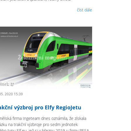
číst dále
05. 2020 15:39
akční výzbroj pro Elfy RegioJetu
nělská firma Ingeteam dnes oznámila, že získala
ázku na trakční výzbroje pro sedm jednotek
ého typu Elf.eu, jež si v březnu 2019 u firmy PESA