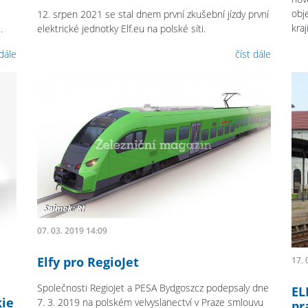
obj
12. srpen 2021 se stal dnem první zkušební jízdy první
kraji
.
elektrické jednotky Elf.eu na polské síti.
 dále
číst dále
07. 03. 2019 14:09
Elfy pro RegioJet
17. 
Společnosti RegioJet a PESA Bydgoszcz podepsaly dne
EL
kie
7. 3. 2019 na polském velvyslanectví v Praze smlouvu
pr