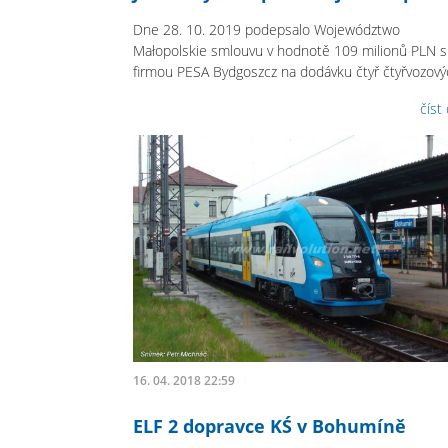
Dne 28. 10. 2019 podepsalo Województwo
Małopolskie smlouvu v hodnotě 109 milionů PLN s
firmou PESA Bydgoszcz na dodávku čtyř čtyřvozovýc
číst
16. 04. 2018 22:59
ELF 2 dopravce KŚ v Bohumíně