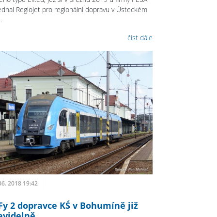
ednal RegioJet pro regionální dopravu v Ústeckém
.
číst dále
06. 2018 19:42
Fy 2 dopravce KŚ v Bohumíně již
avidelně