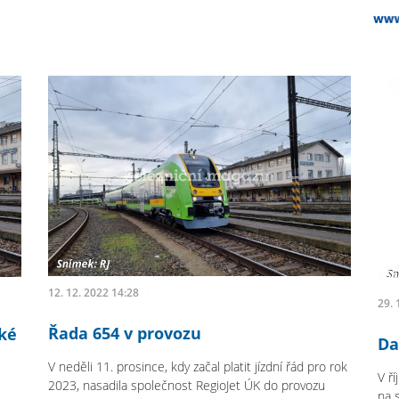
12. 12. 2022 14:28
29. 
Řada 654 v provozu
lké
Da
V neděli 11. prosince, kdy začal platit jízdní řád pro rok
V ř
2023, nasadila společnost RegioJet ÚK do provozu
na 