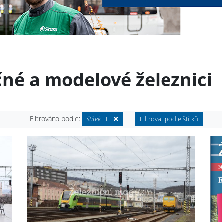
čné a modelové železnici
Filtrováno podle:
štítek
ELF
Filtrovat podle štítků