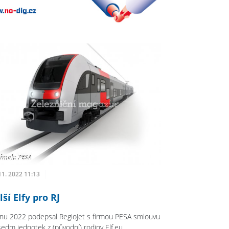
11. 2022 11:13
lší Elfy pro RJ
íjnu 2022 podepsal RegioJet s firmou PESA smlouvu
sedm jednotek z (původní) rodiny Elf.eu.