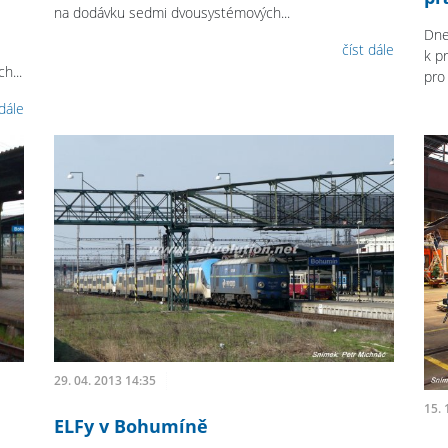
na dodávku sedmi dvousystémových...
Dne
číst dále
k p
h...
pro 
 dále
29. 04. 2013 14:35
15. 
ELFy v Bohumíně