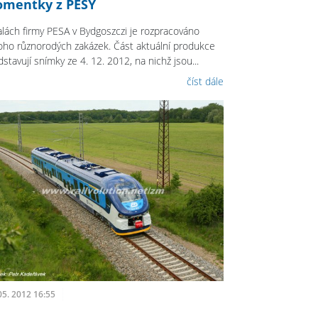
mentky z PESY
alách firmy PESA v Bydgoszczi je rozpracováno
ho různorodých zakázek. Část aktuální produkce
stavují snímky ze 4. 12. 2012, na nichž jsou...
číst dále
05. 2012 16:55