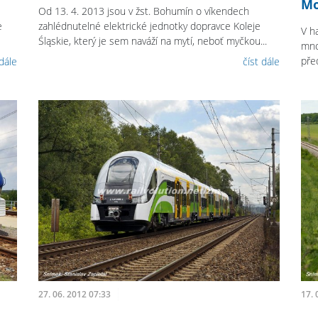
Mo
Od 13. 4. 2013 jsou v žst. Bohumín o víkendech
e
zahlédnutelné elektrické jednotky dopravce Koleje
V h
Śląskie, který je sem naváží na mytí, neboť myčkou...
mno
před
 dále
číst dále
27. 06. 2012 07:33
17. 