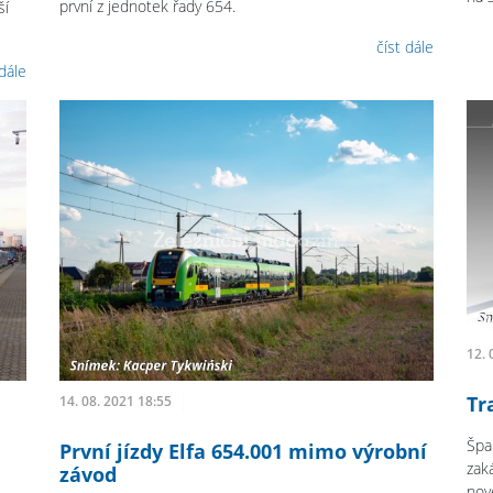
první z jednotek řady 654.
ší
číst dále
 dále
12. 
Tr
14. 08. 2021 18:55
Špa
První jízdy Elfa 654.001 mimo výrobní
zak
závod
nov