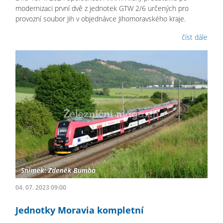
modernizaci první dvě z jednotek GTW 2/6 určených pro
provozní soubor Jih v objednávce Jihomoravského kraje.
číst dále
04. 07. 2023 09:00
Jednotky Moravia kompletní