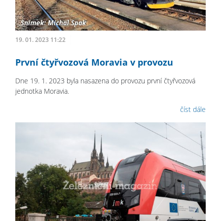
19. 01. 2023 11:22
První čtyřvozová Moravia v provozu
Dne 19. 1. 2023 byla nasazena do provozu první čtyřvozová
jednotka Moravia.
číst dále