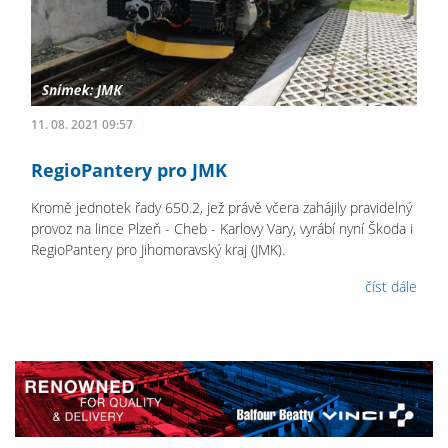
11. 08. 2021 09:57
RegioPantery pro JMK
Kromě jednotek řady 650.2, jež právě včera zahájily pravidelný
provoz na lince Plzeň - Cheb - Karlovy Vary, vyrábí nyní Škoda i
RegioPantery pro Jihomoravský kraj (JMK).
číst dále