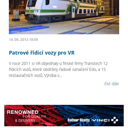
14. 06. 2013 18:09
Patrové řídicí vozy pro VR
V roce 2011 si VR objednaly u finské firmy Transtech 12
řídicích vozů, které obdržely řadové označení Edo, a 15
restauračních vozů. Výroba v...
číst dále