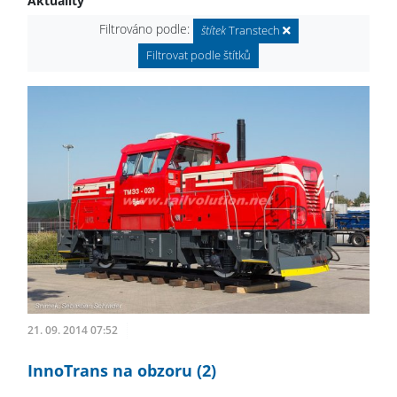
Aktuality
Filtrováno podle:
štítek
Transtech
Filtrovat podle štítků
21. 09. 2014 07:52
InnoTrans na obzoru (2)