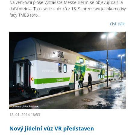
Na venkovní ploše výstaviště Messe Berlin se objevují další a
další vozidla. Tato série snímků z 18. 9. představuje lokomotivy
řady TME3 (pro...
číst dále
13. 01. 2014 18:53
Nový jídelní vůz VR představen