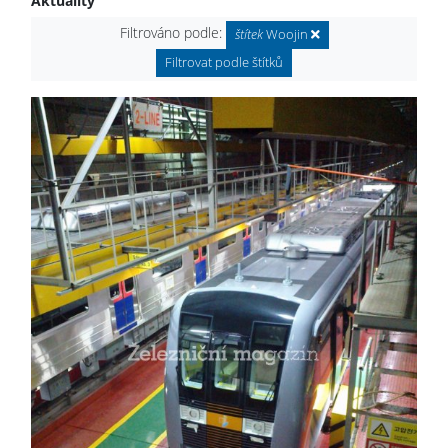
Aktuality
Filtrováno podle:
štítek
Woojin
Filtrovat podle štítků