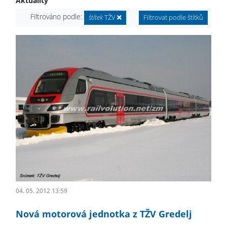
Aktuality
Filtrováno podle:
štítek
TŽV
Filtrovat podle štítků
04. 05. 2012 13:59
Nová motorová jednotka z TŽV Gredelj