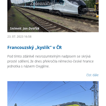
23. 07. 2023 16:58
Francouzský „kyslík“ v ČR
Pod tímto zdánlivě nesrozumitelným nadpisem se skrývá
prosté sdělení, že dnes překročila německo-české hranice
jednotka s názvem Oxygène.
číst dále