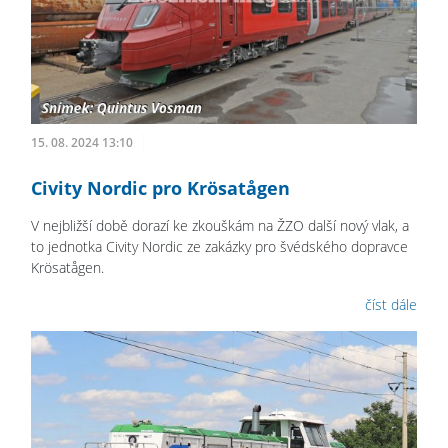
15. 08. 2024 13:10
Civity Nordic pro Krösatågen
V nejbližší době dorazí ke zkouškám na ŽZO další nový vlak, a
to jednotka Civity Nordic ze zakázky pro švédského dopravce
Krösatågen.
číst dále