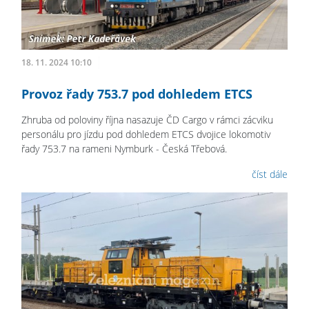
18. 11. 2024 10:10
Provoz řady 753.7 pod dohledem ETCS
Zhruba od poloviny října nasazuje ČD Cargo v rámci zácviku
personálu pro jízdu pod dohledem ETCS dvojice lokomotiv
řady 753.7 na rameni Nymburk - Česká Třebová.
číst dále