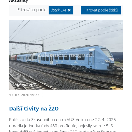
Aktuality
Filtrováno podle:
štítek
CAF
Filtrovat podle štítků
13. 07. 2026 19:22
Další Civity na ŽZO
Poté, co do Zkušebního centra VUZ Velim dne 22. 4. 2026
dorazila jednotka řady 480 pro Renfe, objevily se zde 5. 6.
hned další dvě jednotky od firmy CAF, tentokrát ovšem pro