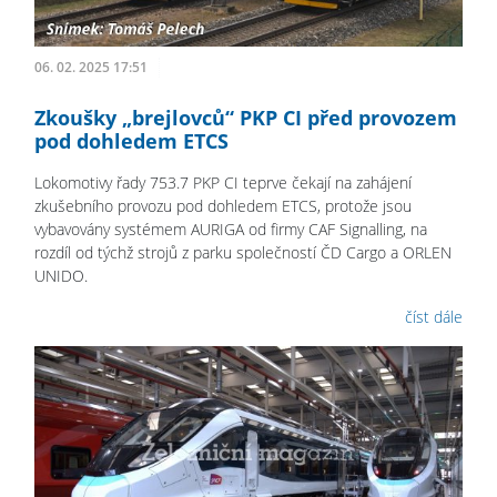
06. 02. 2025 17:51
Zkoušky „brejlovců“ PKP CI před provozem
pod dohledem ETCS
Lokomotivy řady 753.7 PKP CI teprve čekají na zahájení
zkušebního provozu pod dohledem ETCS, protože jsou
vybavovány systémem AURIGA od firmy CAF Signalling, na
rozdíl od týchž strojů z parku společností ČD Cargo a ORLEN
UNIDO.
číst dále