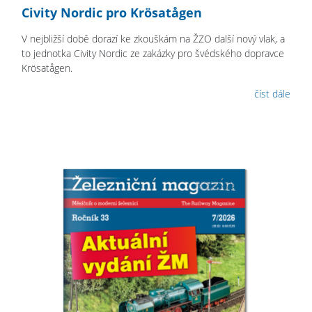
Civity Nordic pro Krösatågen
V nejbližší době dorazí ke zkouškám na ŽZO další nový vlak, a
to jednotka Civity Nordic ze zakázky pro švédského dopravce
Krösatågen.
číst dále