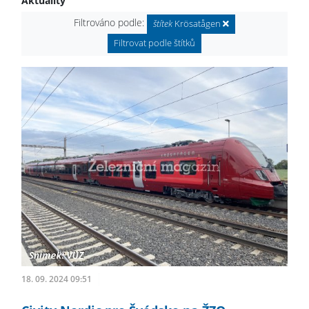
Aktuality
Filtrováno podle:
štítek
Krösatågen
Filtrovat podle štítků
18. 09. 2024 09:51