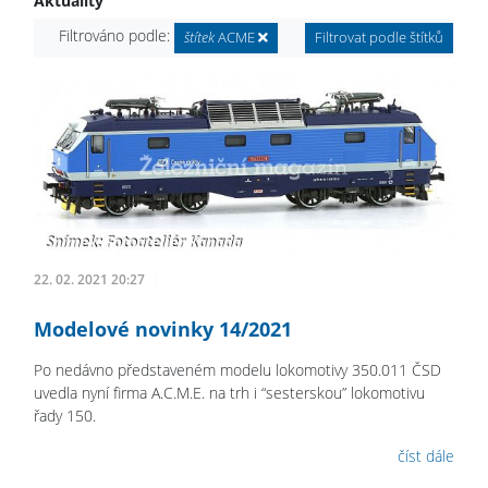
Aktuality
Filtrováno podle:
štítek
ACME
Filtrovat podle štítků
22. 02. 2021 20:27
Modelové novinky 14/2021
Po nedávno představeném modelu lokomotivy 350.011 ČSD
uvedla nyní firma A.C.M.E. na trh i “sesterskou” lokomotivu
řady 150.
číst dále