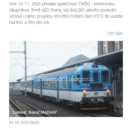
Dne 14. 11. 2025 předala společnost ČMŽO - elektronika
zákazníkovi, firmě AŽD Praha, vůz 842.001 jakožto poslední
sériový v rámci projektu retrofitů mobilní části ETCS do vozidel
řad 842 a 954 (80-29).
číst dále
25. 04. 2023 06:03