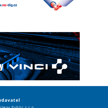
ydavatel
ilway Public s.r.o.