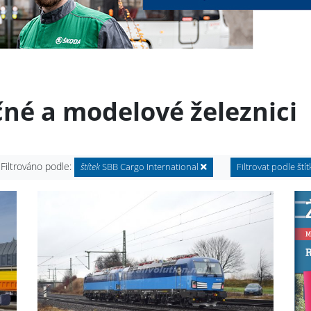
čné a modelové železnici
Filtrováno podle:
štítek
SBB Cargo International
Filtrovat podle ští