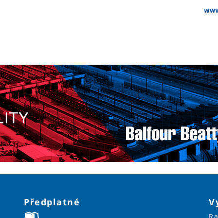
Předplatné
V
Ra