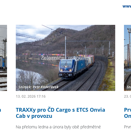
13. 02. 2026 17:16
23. 
a
TRAXXy pro ČD Cargo s ETCS Onvia
Pr
Cab v provozu
On
Na přelomu ledna a února byly obě předmětné
Prv