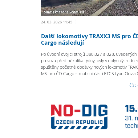
24. 03. 2026 11:45
Další lokomotivy TRAXX3 MS pro Č
Cargo následují
Po úvodní dvojici strojů 388.027 a 028, uvedených
provozu před několika týdny, byly v uplynulých dne
spuštěny početné dodávky nových lokomotiv TRA
MS pro ČD Cargo s mobilní částí ETCS typu Onvia 
číst