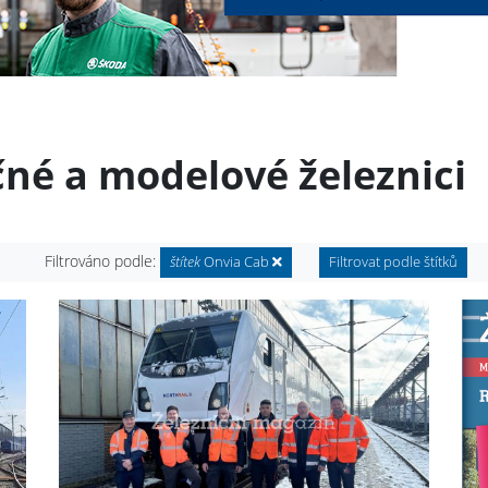
čné a modelové železnici
Filtrováno podle:
štítek
Onvia Cab
Filtrovat podle štítků