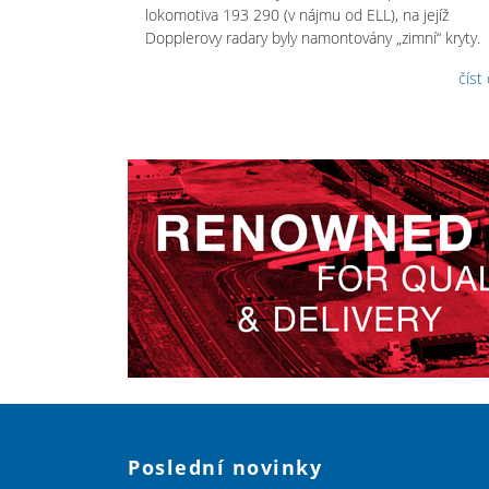
lokomotiva 193 290 (v nájmu od ELL), na jejíž
Dopplerovy radary byly namontovány „zimní“ kryty.
číst
Poslední novinky