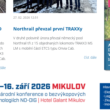
27. 02. 2026 12:51
D
Northrail převzal první TRAXXy
V druhé polovině února převzal německý pool
 do
Northrail tři z 15 objednaných lokomotiv TRAXX3 MS
ch
LM s mobilní částí ETCS typu Onvia Cab.
XX3
číst dále
Cab.
 dále