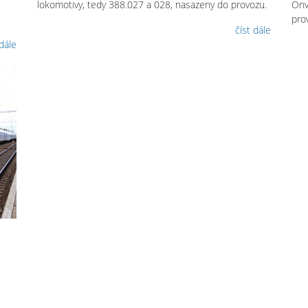
lokomotivy, tedy 388.027 a 028, nasazeny do provozu.
Onv
pro
číst dále
 dále