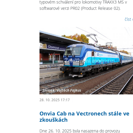
typovém schválení pro lokomotivy TRAXX3 MS v
softwarové verzi PR02 (Product Release 02).
číst
28. 10. 2025 17:17
Onvia Cab na Vectronech stále ve
zkouškách
Dne 26. 10. 2025 byla nasazena do provozu