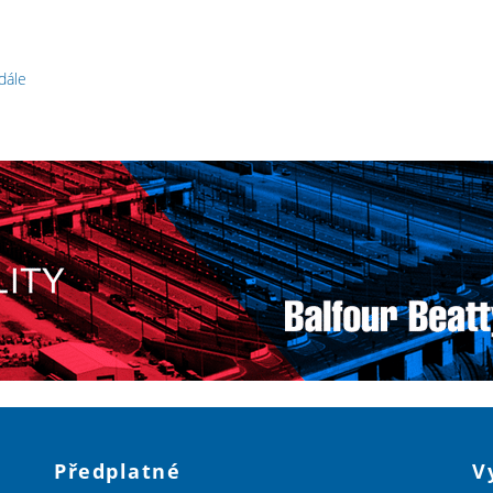
 dále
Předplatné
V