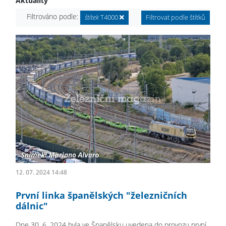
Aktuality
Filtrováno podle:
štítek
T4000
Filtrovat podle štítků
12. 07. 2024 14:48
První linka španělských "železničních
dálnic"
Dne 30. 6. 2024 byla ve Španělsku uvedena do provozu první