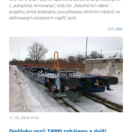
z „autopistas ferroviarias“, tedy tzv. „železničních dálnic“ -
projektu, jehož podstatou jsou přepravy silničních návěsů na
definovaných koridorech napříč zemí.
číst dále
11. 02. 2024 10:22
Dodávky vozů T4000 zahájeny a další