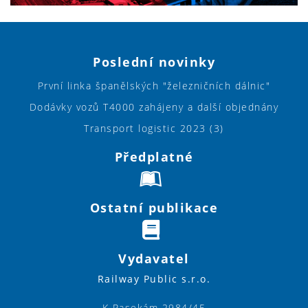
Poslední novinky
První linka španělských "železničních dálnic"
Dodávky vozů T4000 zahájeny a další objednány
Transport logistic 2023 (3)
Předplatné
Ostatní publikace
Vydavatel
Railway Public s.r.o.
K Pasekám 2984/45