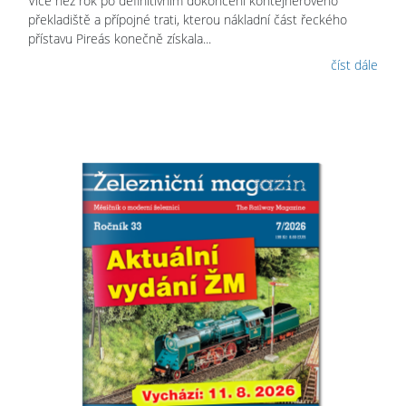
Více než rok po definitivním dokončení kontejnerového
překladiště a přípojné trati, kterou nákladní část řeckého
přístavu Pireás konečně získala...
číst dále