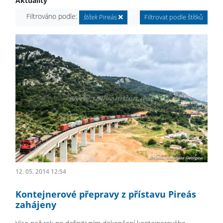
Aktuality
Filtrováno podle:
štítek
Pireás
Filtrovat podle štítků
12. 05. 2014 12:54
Kontejnerové přepravy z přístavu Pireás
zahájeny