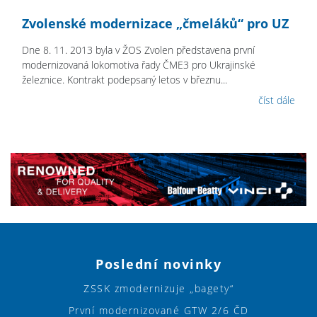
Zvolenské modernizace „čmeláků“ pro UZ
Dne 8. 11. 2013 byla v ŽOS Zvolen představena první
modernizovaná lokomotiva řady ČME3 pro Ukrajinské
železnice. Kontrakt podepsaný letos v březnu...
číst dále
Poslední novinky
ZSSK zmodernizuje „bagety“
První modernizované GTW 2/6 ČD