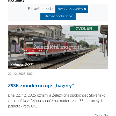
Aktuality
Filtrováno podle:
štítek
ŽOS Zvolen
Filtrovat podle štítků
22. 12. 2025 18:24
ZSSK zmodernizuje „bagety“
Dne 22. 12. 2025 oznámila Železničná spoločnosť Slovensko,
že ukončila veřejnou soutěž na modernizaci 33 motorových
jednotek řady 813.
číst dále