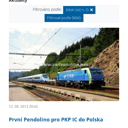
Aktuality
Filtrováno podle:
štítek
Ústí n. O.
Filtrovat podle štítků
12. 08. 2013 20:42
První Pendolino pro PKP IC do Polska