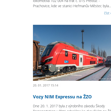
lokomotiva 102 004 na trať č. 015 Přelouč -
Prachovice, kde ve stanici Heřmanův Městec byla...
číst
20. 01. 2017 15:14
Vozy NIM Expressu na ŽZO
Dne 20. 1. 2017 byla z výrobního závodu Škody