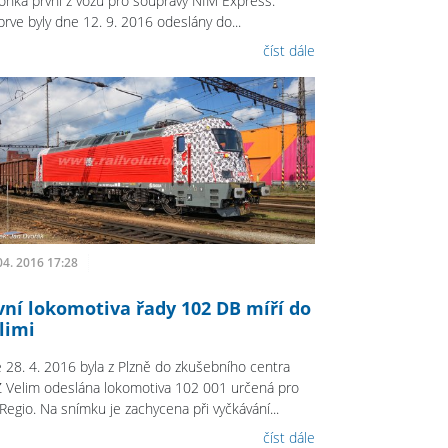
onka první z vozů pro soupravy NIM Express.
prve byly dne 12. 9. 2016 odeslány do...
číst dále
04. 2016 17:28
vní lokomotiva řady 102 DB míří do
limi
 28. 4. 2016 byla z Plzně do zkušebního centra
 Velim odeslána lokomotiva 102 001 určená pro
Regio. Na snímku je zachycena při vyčkávání...
číst dále