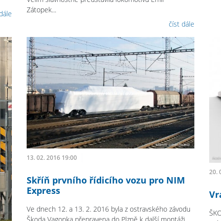
Zátopek...
 dále
číst dále
13. 02. 2016 19:00
20. 
Skříň prvního řídicího vozu pro NIM
Express
Vr
Ve dnech 12. a 13. 2. 2016 byla z ostravského závodu
ŠKO
Škoda Vagonka přepravena do Plzně k další montáži