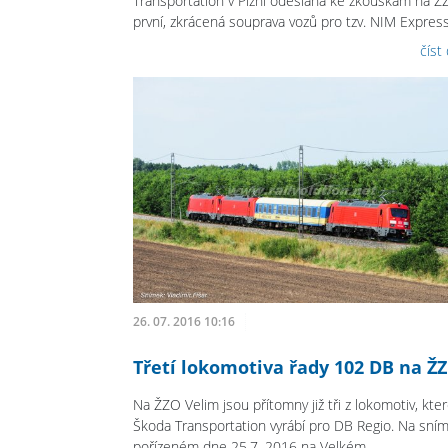
Transportation v Plzni odeslána ke zkouškám na Ž
první, zkrácená souprava vozů pro tzv. NIM Express.
číst
26. 07. 2016 10:16
Třetí lokomotiva řady 102 DB na Ž
Na ŽZO Velim jsou přítomny již tři z lokomotiv, kte
Škoda Transportation vyrábí pro DB Regio. Na sní
pořízeném dne 25.7. 2016 na Velkém...