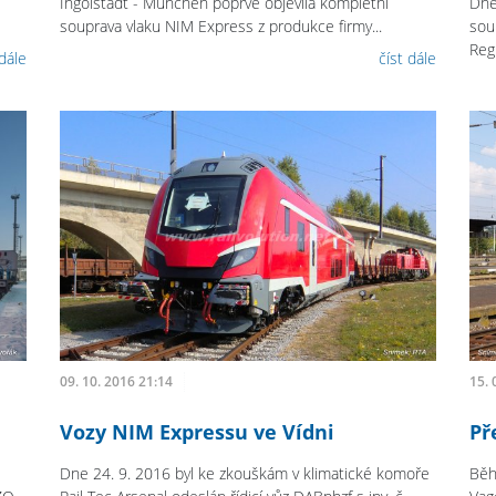
Ingolstadt - München poprvé objevila kompletní
Dne
souprava vlaku NIM Express z produkce firmy...
sou
Regi
 dále
číst dále
09. 10. 2016 21:14
15. 
Vozy NIM Expressu ve Vídni
Př
Dne 24. 9. 2016 byl ke zkouškám v klimatické komoře
Běh