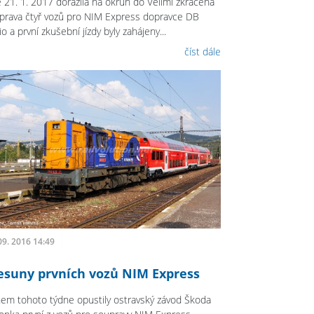
 21. 1. 2017 dorazila na okruh do Velimi zkrácená
prava čtyř vozů pro NIM Express dopravce DB
o a první zkušební jízdy byly zahájeny...
číst dále
09. 2016 14:49
esuny prvních vozů NIM Express
em tohoto týdne opustily ostravský závod Škoda