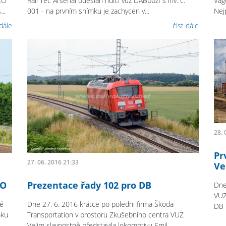
ZO
Rail Tec Arsenal odeslán řídicí vůz DABpbzf s inv. č.
Vag
..
001 - na prvním snímku je zachycen v...
Nej
 dále
číst dále
28. 
Pr
27. 06. 2016 21:33
Ve
ZO
Prezentace řady 102 pro DB
Dne
VUZ
ré
Dne 27. 6. 2016 krátce po poledni firma Škoda
DB 
mku
Transportation v prostoru Zkušebního centra VUZ
Velim slavnostně představila lokomotivu Emil