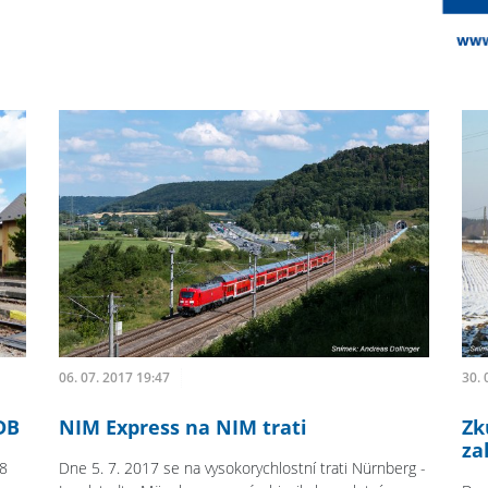
06. 07. 2017 19:47
30. 
DB
NIM Express na NIM trati
Zk
za
18
Dne 5. 7. 2017 se na vysokorychlostní trati Nürnberg -