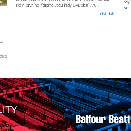
svý
skříň prvního řídicího vozu řady DABpbzf 770...
šest
číst dále
va
 dále