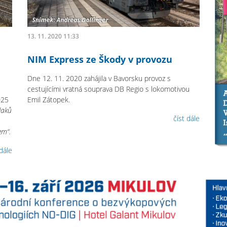
13. 11. 2020 11:33
NIM Express ze Škody v provozu
Dne 12. 11. 2020 zahájila v Bavorsku provoz s
cestujícími vratná souprava DB Regio s lokomotivou
025
Emil Zátopek.
laků
číst dále
em“.
 dále