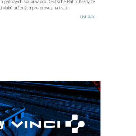
ch patrových souprav pro Deutsche Bahn. Každý ze
i vlaků určených pro provoz na trati...
číst dále