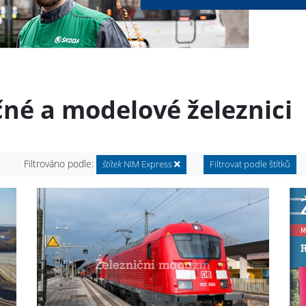
čné a modelové železnici
Filtrováno podle:
štítek
NIM Express
Filtrovat podle štítků