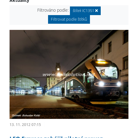
Aktuality
Filtrováno podle:
štítek
IC1351
Filtrovat podle štítků
13. 11. 2012 07:15