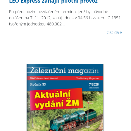
LEO Express zahájil pilotní provoz
Po předchozím nezdařeném termínu, jenž byl původně
ohlášen na 7. 11. 2012, zahájil dnes v 04.56 h vlakem IC 1351,
tvořeným jednotkou 480.002,...
číst dále