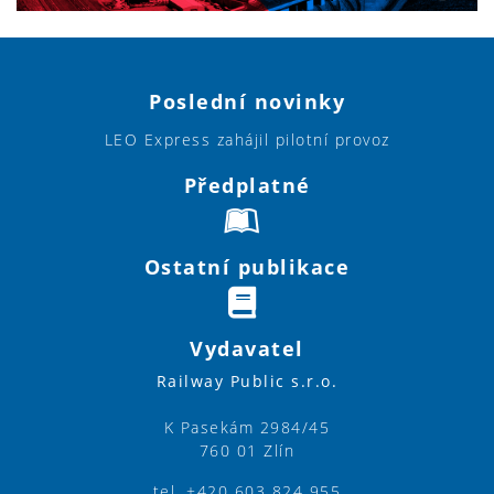
Poslední novinky
LEO Express zahájil pilotní provoz
Předplatné
Ostatní publikace
Vydavatel
Railway Public s.r.o.
K Pasekám 2984/45
760 01 Zlín
tel. +420 603 824 955