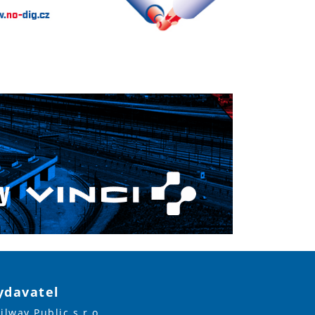
ydavatel
ilway Public s.r.o.