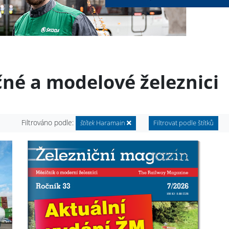
čné a modelové železnici
Filtrováno podle:
štítek
Haramain
Filtrovat podle štítků