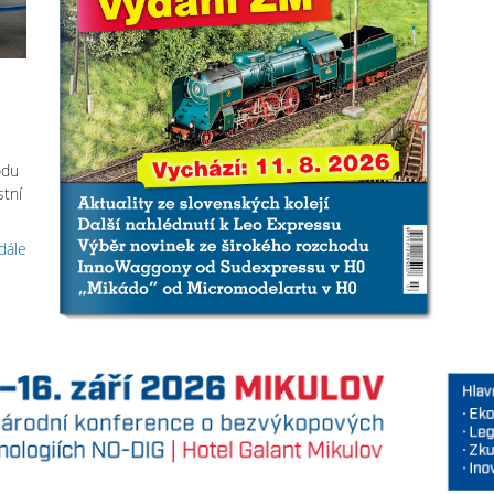
odu
stní
 dále