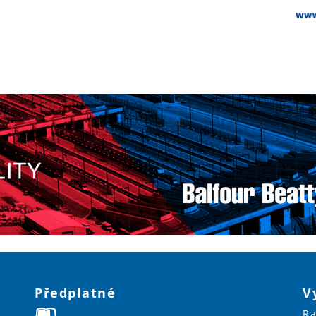
Předplatné
V
Ra