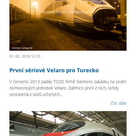
01. 02. 2016 12:10
První sériové Velaro pro Turecko
V červenci 2013 zadaly TCDD firmě Siemens zakázku na sedm
osmivozových jednotek Velaro. Zatímco první z nich, tehdy
sestavená z vozů určených...
číst dále