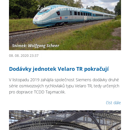
08. 08. 2020 23:37
Dodávky jednotek Velaro TR pokračují
V listopadu 2019 zahájila společnost Siemens dodávky druhé
série osmivozových rychlovlaků typu Velaro TR, tedy určených
pro dopravce TCDD Taşımacılık.
číst dále