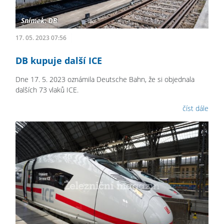
17. 05. 2023 07:56
DB kupuje další ICE
Dne 17. 5. 2023 oznámila Deutsche Bahn, že si objednala
dalších 73 vlaků ICE.
číst dále