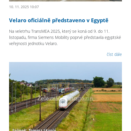
10. 11. 2025 10:07
Velaro oficiálně představeno v Egyptě
Na veletrhu TransMEA 2025, který se koná od 9. do 11.
listopadu, firma Siemens Mobility poprvé představila egyptské
veřejnosti jednotku Velaro.
číst dále