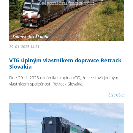
29. 01. 2025 14:31
VTG úplným vlastníkem dopravce Retrack
Slovakia
Dne 29. 1. 2025 oznámila skupina VTG, že se stává jediným
vlastníkem společnosti Retrack Slovakia.
číst dále