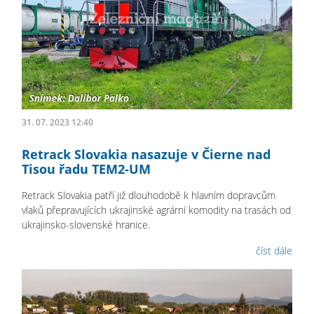
31. 07. 2023 12:40
Retrack Slovakia nasazuje v Čierne nad
Tisou řadu TEM2-UM
Retrack Slovakia patří již dlouhodobě k hlavním dopravcům
vlaků přepravujících ukrajinské agrární komodity na trasách od
ukrajinsko-slovenské hranice.
číst dále