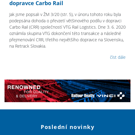
dopravce Carbo Rail
Jak jsme popsali v ŽM 3/20 (str. 5), v únoru tohoto roku byla
podepsána dohoda o převzetí většinového podílu v dopravci
Carbo Rail (CRR) společností VTG Rail Logistics. Dne 3. 6. 2020
oznámila skupina VTG dokončení této transakce a následné
přejmenování CRR, třetího největšího dopravce na Slovensku,
na Retrack Slovakia.
číst dále
Poslední novinky