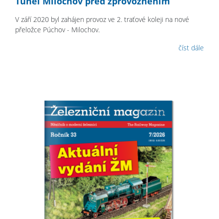
Tunel Milochov před zprovozněním
V září 2020 byl zahájen provoz ve 2. traťové koleji na nové
přeložce Púchov - Milochov.
číst dále