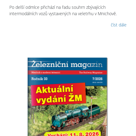
Po delší odmlce přichází na řadu souhrn zbývajících
intermodálních vozů vystavených na veletrhu v Mnichově.
číst dále