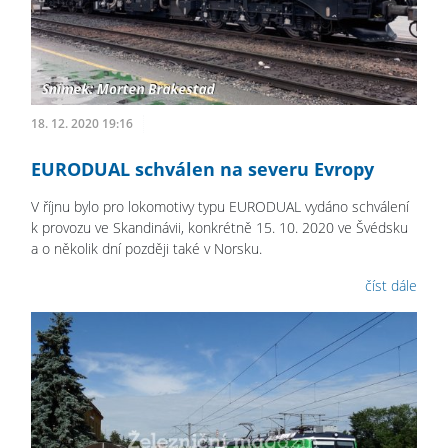
18. 12. 2020 19:16
EURODUAL schválen na severu Evropy
V říjnu bylo pro lokomotivy typu EURODUAL vydáno schválení
k provozu ve Skandinávii, konkrétně 15. 10. 2020 ve Švédsku
a o několik dní později také v Norsku.
číst dále