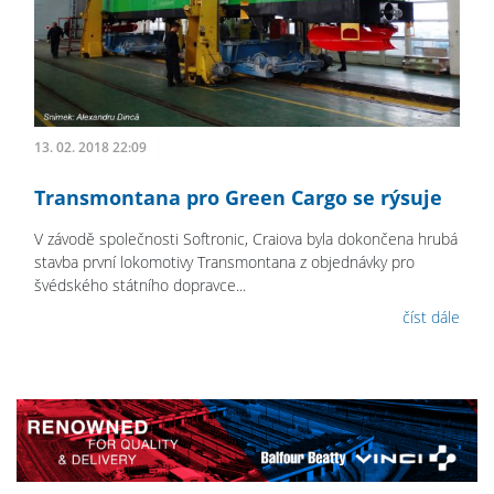
13. 02. 2018 22:09
Transmontana pro Green Cargo se rýsuje
V závodě společnosti Softronic, Craiova byla dokončena hrubá
stavba první lokomotivy Transmontana z objednávky pro
švédského státního dopravce...
číst dále