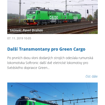
07. 11. 2019 10:05
Další Transmontany pro Green Cargo
Po prvních dvou vloni dodaných strojích odeslala rumunská
lokomotivka Softronic další dvě eletrické lokomotivy pro
švédského dopravce Green...
číst dále