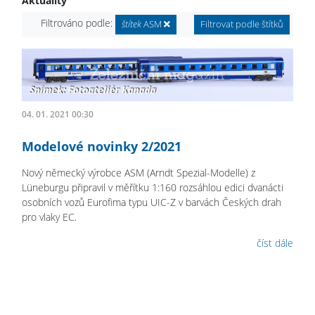
Aktuality
Filtrováno podle:
štítek
ASM
Filtrovat podle štítků
04. 01. 2021 00:30
Modelové novinky 2/2021
Nový německý výrobce ASM (Arndt Spezial-Modelle) z
Lüneburgu připravil v měřítku 1:160 rozsáhlou edici dvanácti
osobních vozů Eurofima typu UIC-Z v barvách Českých drah
pro vlaky EC.
číst dále