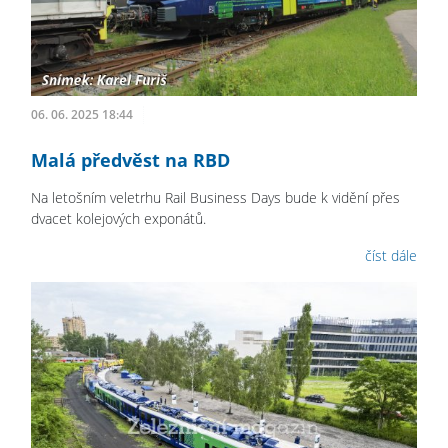
06. 06. 2025 18:44
Malá předvěst na RBD
Na letošním veletrhu Rail Business Days bude k vidění přes
dvacet kolejových exponátů.
číst dále