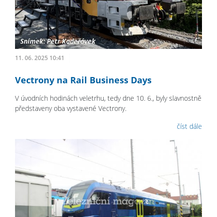
11. 06. 2025 10:41
Vectrony na Rail Business Days
V úvodních hodinách veletrhu, tedy dne 10. 6., byly slavnostně
představeny oba vystavené Vectrony.
číst dále