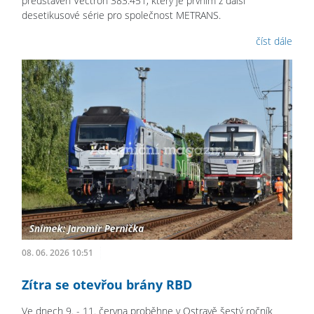
představen Vectron 383.451, který je prvním z další
desetikusové série pro společnost METRANS.
číst dále
08. 06. 2026 10:51
Zítra se otevřou brány RBD
Ve dnech 9. - 11. června proběhne v Ostravě šestý ročník