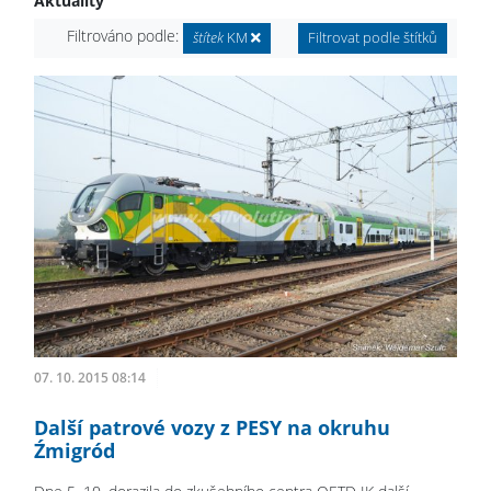
Aktuality
Filtrováno podle:
štítek
KM
Filtrovat podle štítků
07. 10. 2015 08:14
Další patrové vozy z PESY na okruhu
Źmigród