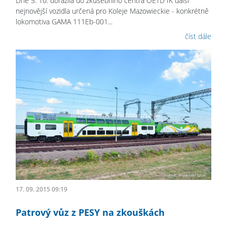
Dne 5. 10. dorazila do zkušebního centra OETD IK další
nejnovější vozidla určená pro Koleje Mazowieckie - konkrétně
lokomotiva GAMA 111Eb-001...
číst dále
17. 09. 2015 09:19
Patrový vůz z PESY na zkouškách