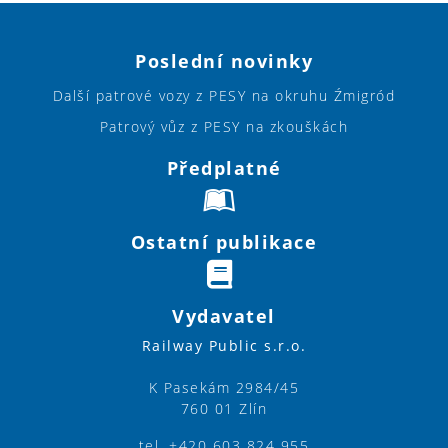
Poslední novinky
Další patrové vozy z PESY na okruhu Źmigród
Patrový vůz z PESY na zkouškách
Předplatné
Ostatní publikace
Vydavatel
Railway Public s.r.o.
K Pasekám 2984/45
760 01 Zlín
tel. +420 603 824 955