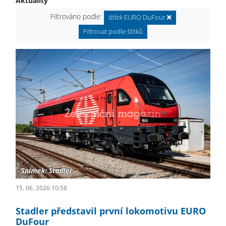
Aktuality
Filtrováno podle:
štítek
EURO DuFour
Filtrovat podle štítků
15. 06. 2026 10:58
Stadler představil první lokomotivu EURO
DuFour