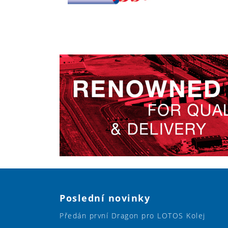
Poslední novinky
Předán první Dragon pro LOTOS Kolej