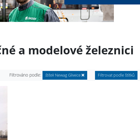
čné a modelové železnici
Filtrováno podle:
štítek
Newag Gliwice
Filtrovat podle štítků