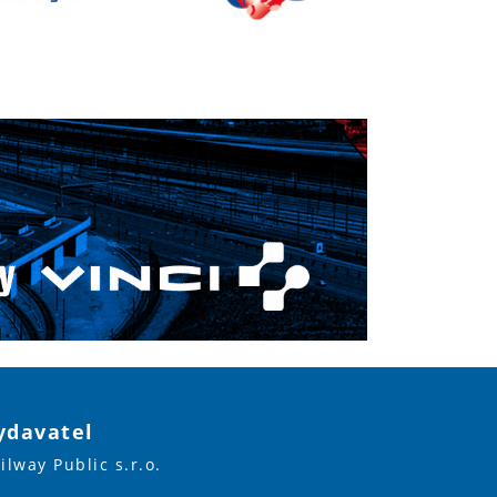
ydavatel
ilway Public s.r.o.