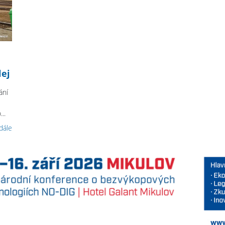
lej
ání
..
 dále