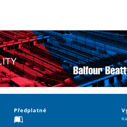
Předplatné
V
Ra