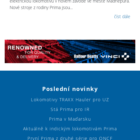
elektrickou lokomotivu v novém závodě ve městě Madhepura.
Nové stroje z rodiny Prima jsou...
číst dále
Poslední novinky
Lokomotivy TRAXX Hauler pro UZ
Stá Prima pro IR
Prima v Maďarsku
Aktuálně k indickým lokomotivám Prima
První Prima z druhé série pro ONCF