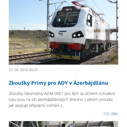
21. 06. 2018 09:35
Zkoušky Primy pro ADY v Ázerbájdžánu
Zkoušky lokomotivy AZ4A 0001 pro ADY za účelem schválení
typu jsou na síti ázerbájdžánských železnic v plném proudu,
jak ukazuje připojený snímek z...
číst dále