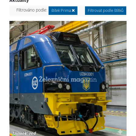
Aktuality
Filtrováno podle:
štítek
Prima
Filtrovat podle štítků