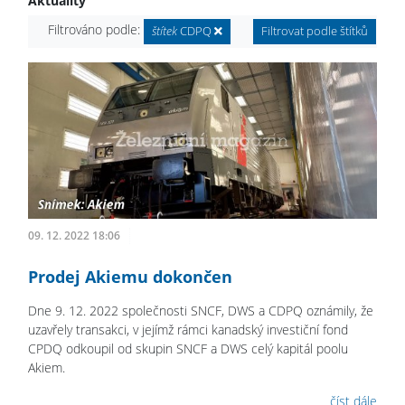
Aktuality
Filtrováno podle:
štítek
CDPQ
Filtrovat podle štítků
09. 12. 2022 18:06
Prodej Akiemu dokončen
Dne 9. 12. 2022 společnosti SNCF, DWS a CDPQ oznámily, že
uzavřely transakci, v jejímž rámci kanadský investiční fond
CPDQ odkoupil od skupin SNCF a DWS celý kapitál poolu
Akiem.
číst dále