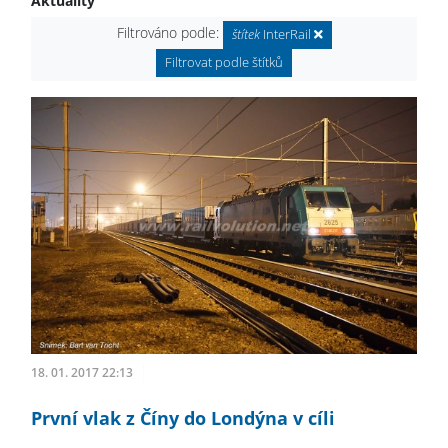
Aktuality
Filtrováno podle:
štítek
InterRail
Filtrovat podle štítků
18. 01. 2017 22:13
První vlak z Číny do Londýna v cíli