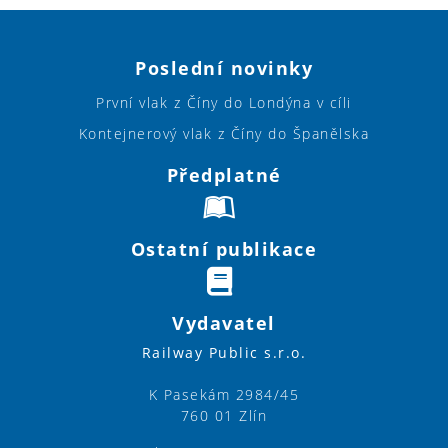
Poslední novinky
První vlak z Číny do Londýna v cíli
Kontejnerový vlak z Číny do Španělska
Předplatné
Ostatní publikace
Vydavatel
Railway Public s.r.o.
K Pasekám 2984/45
760 01 Zlín