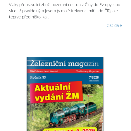
Vlaky přepravující zboží pozemní cestou z Číny do Evropy jsou
sice již pravidelným jevem (v malé frekvenci míří i do ČR), ale
teprve před několika...
číst dále