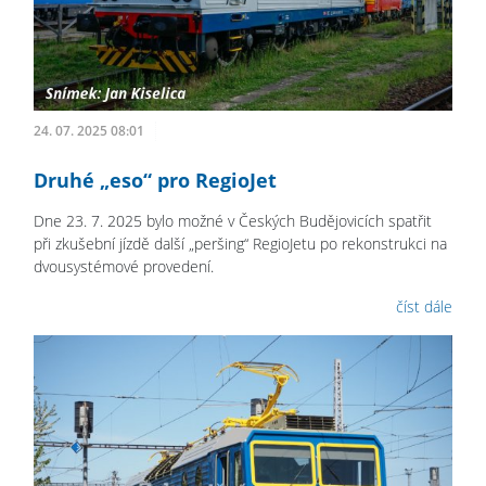
24. 07. 2025 08:01
Druhé „eso“ pro RegioJet
Dne 23. 7. 2025 bylo možné v Českých Budějovicích spatřit
při zkušební jízdě další „peršing“ RegioJetu po rekonstrukci na
dvousystémové provedení.
číst dále