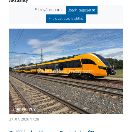
Aktuality
Filtrováno podle:
štítek
RegioJet
Filtrovat podle štítků
27. 07. 2026 17:28