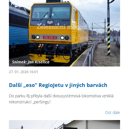
27. 01. 2026 16:01
Další „eso“ RegioJetu v jiných barvách
Do parku RJ přibyla další dvousystémová lokomotiva vzniklá
rekonstrukcí „peršingu“.
číst dále