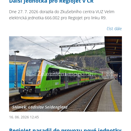
Další jednotka pro RegioJet v ČR
Dne 27. 7. 2026 dorazila do Zkušebního centra VUZ Velim
elektrická jednotka 666.002 pro RegioJet pro linku R9.
číst dále
16. 06. 2026 12:45
RegioJet nasadil do provozu nové jednotky