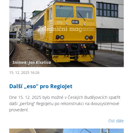
15. 12. 2025 16:26
Další „eso“ pro RegioJet
Dne 15. 12. 2025 bylo možné v Českých Budějovicích spatřit
další „peršing“ RegioJetu po rekonstrukci na dvousystémové
provedení.
číst dále