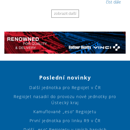
číst dále
zobrazit další
Poslední novinky
Další jednotka pro RegioJet v ČR
RegioJet nasadil do provozu nové jednotky pro
Ústecký kraj
Kamuflované „eso“ RegioJetu
První jednotka pro linku R9 v ČR
Další „eso“ RegioJetu v jiných barvách