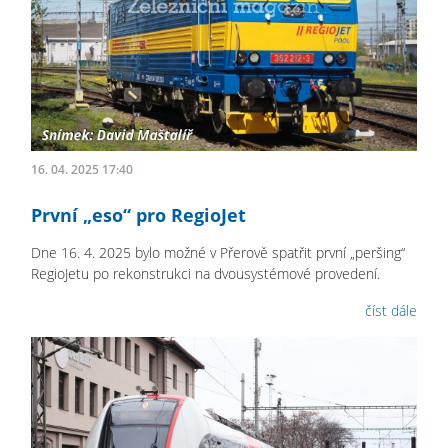
16. 04. 2025 17:40
První „eso“ pro RegioJet
Dne 16. 4. 2025 bylo možné v Přerově spatřit první „peršing“
RegioJetu po rekonstrukci na dvousystémové provedení.
číst dále