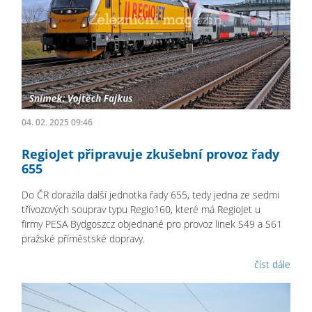
04. 02. 2025 09:46
RegioJet připravuje zkušební provoz řady
655
Do ČR dorazila další jednotka řady 655, tedy jedna ze sedmi
třívozových souprav typu Regio160, které má RegioJet u
firmy PESA Bydgoszcz objednané pro provoz linek S49 a S61
pražské příměstské dopravy.
číst dále