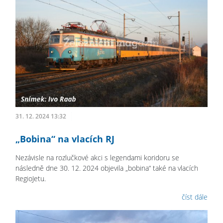
31. 12. 2024 13:32
„Bobina“ na vlacích RJ
Nezávisle na rozlučkové akci s legendami koridoru se
následně dne 30. 12. 2024 objevila „bobina“ také na vlacích
RegioJetu.
číst dále