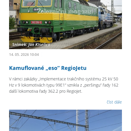
14. 05. 2026 10:04
Kamuflované „eso“ RegioJetu
V rámci zakázky „Implementace trakčního systému 25 kV 50
Hz v 9 lokomotivách typu 99E1“ vznikla z „peršingu“ řady 162
další lokomotiva řady 362.2 pro RegioJet.
číst dále