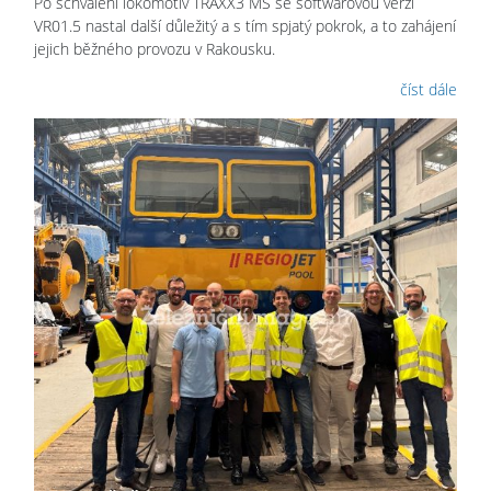
Po schválení lokomotiv TRAXX3 MS se softwarovou verzí
VR01.5 nastal další důležitý a s tím spjatý pokrok, a to zahájení
jejich běžného provozu v Rakousku.
číst dále