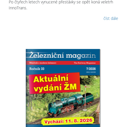
Po čtyřech letech vynucené přestávky se opět koná veletrh
InnoTrans.
číst dále