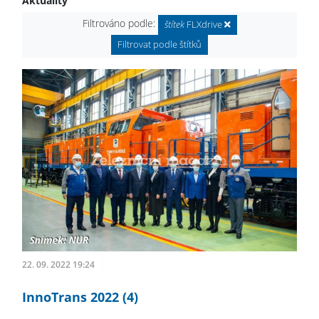
Aktuality
Filtrováno podle:
štítek
FLXdrive
Filtrovat podle štítků
22. 09. 2022 19:24
InnoTrans 2022 (4)