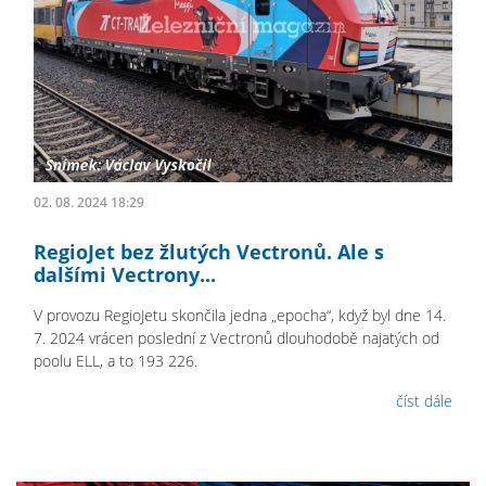
02. 08. 2024 18:29
RegioJet bez žlutých Vectronů. Ale s
dalšími Vectrony...
V provozu RegioJetu skončila jedna „epocha“, když byl dne 14.
7. 2024 vrácen poslední z Vectronů dlouhodobě najatých od
poolu ELL, a to 193 226.
číst dále