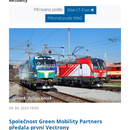
Aktuality
Filtrováno podle:
štítek
CT-Train
Filtrovat podle štítků
04. 04. 2025 19:04
Společnost Green Mobility Partners
předala první Vectrony