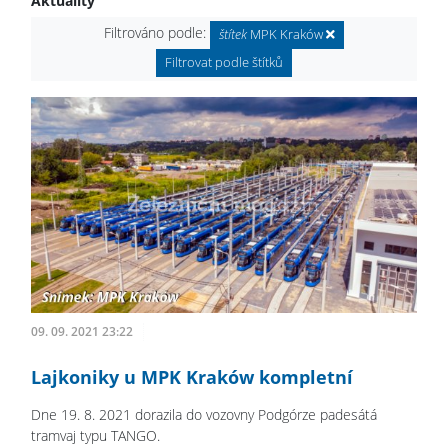
Aktuality
Filtrováno podle:
štítek
MPK Kraków
Filtrovat podle štítků
09. 09. 2021 23:22
Lajkoniky u MPK Kraków kompletní
Dne 19. 8. 2021 dorazila do vozovny Podgórze padesátá
tramvaj typu TANGO.