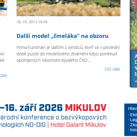
16. 10. 2013 16:45
Další model „čmeláka“ na obzoru
Firma Eurotrain je dalším z výrobců, kteří se v poslední
vní
době pustili do modelového ztvárnění kdysi poněkud
ské
opomíjených lokomotiv bývalého ČKD....
číst dále
 dále