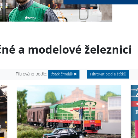
čné a modelové železnici
Filtrováno podle:
štítek
čmelák
Filtrovat podle štítků