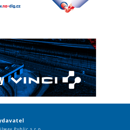
ydavatel
ilway Public s.r.o.