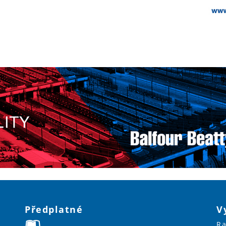
Předplatné
V
Ra